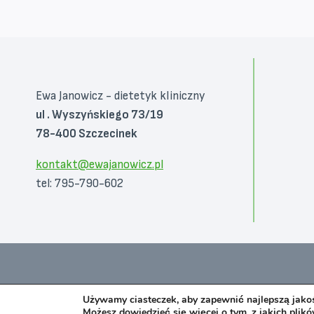
Ewa Janowicz - dietetyk kliniczny
ul . Wyszyńskiego 73/19
78-400 Szczecinek
kontakt@ewajanowicz.pl
tel: 795-790-602
Używamy ciasteczek, aby zapewnić najlepszą jakość
Możesz dowiedzieć się więcej o tym, z jakich plik