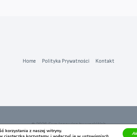
Home
Polityka Prywatności
Kontakt
© 2026 Ewa Janowicz by workWeb
 korzystania z naszej witryny.
Ak
ów ciasteczka korzystamy, i wyłączyć je w
ustawieniach
.