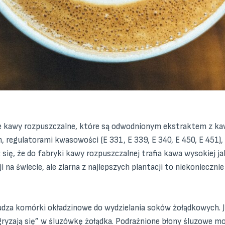
e kawy rozpuszczalne, które są odwodnionym ekstraktem z ka
egulatorami kwasowości (E 331, E 339, E 340, E 450, E 451),
ź się, że do fabryki kawy rozpuszczalnej trafia kawa wysokiej j
 na świecie, ale ziarna z najlepszych plantacji to niekoniecznie
obudza komórki okładzinowe do wydzielania soków żołądkowych.
gryzają się” w śluzówkę żołądka. Podrażnione błony śluzowe m