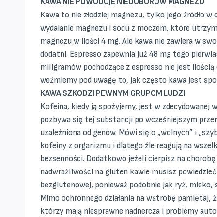
KAWA NIE POWODUJE NIEDOBORÓW MAGNEZU
Kawa to nie złodziej magnezu, tylko jego źródło w
wydalanie magnezu i sodu z moczem, które utrzymu
magnezu w ilości 4 mg. Ale kawa nie zawiera w swo
dodatni. Espresso zapewnia już 48 mg tego pierwias
miligramów pochodzące z espresso nie jest ilością
weźmiemy pod uwagę to, jak często kawa jest spo
KAWA SZKODZI PEWNYM GRUPOM LUDZI
Kofeina, kiedy ją spożyjemy, jest w zdecydowane
pozbywa się tej substancji po wcześniejszym prz
uzależniona od genów. Mówi się o „wolnych” i „s
kofeiny z organizmu i dlatego źle reagują na wszel
bezsenności. Dodatkowo jeżeli cierpisz na chorobę
nadwrażliwości na gluten kawie musisz powiedzie
bezglutenowej, ponieważ podobnie jak ryż, mleko, s
Mimo ochronnego działania na wątrobę pamiętaj, że
którzy mają niesprawne nadnercza i problemy auto