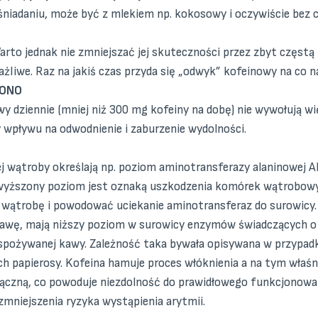
 śniadaniu, może być z mlekiem np. kokosowy i oczywiście bez 
arto jednak nie zmniejszać jej skuteczności przez zbyt częstą
ażliwe. Raz na jakiś czas przyda się „odwyk” kofeinowy na co n
ZONO
awy dziennie (mniej niż 300 mg kofeiny na dobę) nie wywołują
y wpływu na odwodnienie i zaburzenie wydolności.
j wątroby określają np. poziom aminotransferazy alaninowej A
yższony poziom jest oznaką uszkodzenia komórek wątrobowych
na wątrobę i powodować uciekanie aminotransferaz do surowic
e kawę, mają niższy poziom w surowicy enzymów świadczących
i spożywanej kawy. Zależność taka bywała opisywana w przypad
ych papierosy. Kofeina hamuje proces włóknienia a na tym wła
czną, co powoduje niezdolność do prawidłowego funkcjonowani
zmniejszenia ryzyka wystąpienia arytmii.