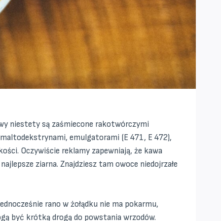
wy niestety są zaśmiecone rakotwórczymi
 maltodekstrynami, emulgatorami (E 471, E 472),
akości. Oczywiście reklamy zapewniają, że kawa
 najlepsze ziarna. Znajdziesz tam owoce niedojrzałe
 Jednocześnie rano w żołądku nie ma pokarmu,
ogą być krótką drogą do powstania wrzodów.