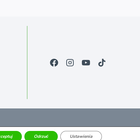
ceptuj
Odrzuć
Ustawienia