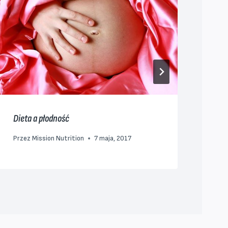
Dieta a płodność
To n
Przez
Mission Nutrition
7 maja, 2017
Prz