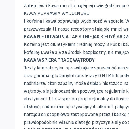
Zatem jeśli kawa rano to najlepiej dwie godziny po
KAWA POPRAWIA WYDOLNOŚĆ
I kofeina i kawa poprawiają wydolność w sporcie. W
przyzwyczaja tj. nasze receptory stają się mniej wr
KAWA NIE ODWADNIA TAK SILNIE JAK KIEDYŚ SĄD
Kofeina jest diuretykiem średniej mocy. 3 kubki k
kofeinę uważa się za środek bezpieczny, nie mając
KAWA WSPIERA PRACĘ WĄTROBY
Testy laboratoryjne sprawdzające sprawność nasze
oraz gamma-glutamylotransferazy GGTP. Ich podw
nadmiarze, stan zapalny może działać niszcząco 
wątroby, ale jednocześnie spożywające regularni
abstynenci. I to w sposób proporcjonalny do ilośc
otyłość, nadmiernie spożywających alkohol, paląc
narządu są stopniowo zastępowane przez tkankę łą
prawdopodobnie właśnie dlatego przyczynia się do 