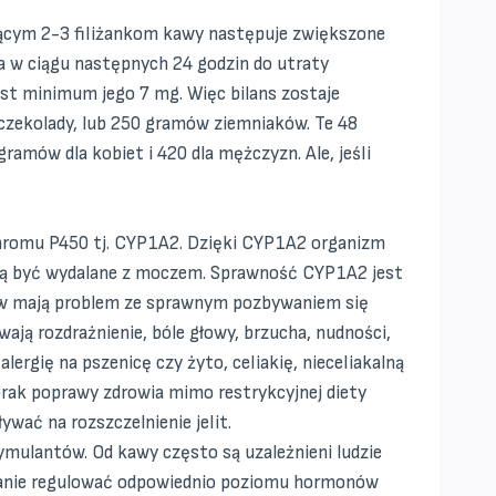
dającym 2-3 filiżankom kawy następuje zwiększone
a w ciągu następnych 24 godzin do utraty
est minimum jego 7 mg. Więc bilans zostaje
j czekolady, lub 250 gramów ziemniaków. Te 48
amów dla kobiet i 420 dla mężczyzn. Ale, jeśli
chromu P450 tj. CYP1A2. Dzięki CYP1A2 organizm
ogą być wydalane z moczem. Sprawność CYP1A2 jest
mów mają problem ze sprawnym pozbywaniem się
wają rozdrażnienie, bóle głowy, brzucha, nudności,
rgię na pszenicę czy żyto, celiakię, nieceliakalną
rak poprawy zdrowia mimo restrykcyjnej diety
wać na rozszczelnienie jelit.
ymulantów. Od kawy często są uzależnieni ludzie
 stanie regulować odpowiednio poziomu hormonów