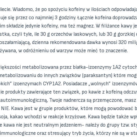
 diecie. Wiadomo, że po spożyciu kofeiny w ilościach odpowia
je się przez co najmniej 3 godziny. Łącznie kofeina doprowadz
im składzie jedynie kofeiny, ma też magnez. W filiżance kawy j
tka, czyli tyle, ile 30 g orzechów laskowych, lub 30 g gorzkie
 oszałamiającą, dzienna rekomendowana dawka wynosi 320 miligr
żywana, w odróżnieniu od warzyw może mieć to znaczenie.
j większości metabolizowana przez białka-izoenzymy 1A2 cyto
emetabolizowaniu do innych związków (paraksantyn) które m
zybkich” izoenzymach CYP1A2. Posiadacze „wolnych” izoenzy
kie produkty zawierające ten związek, po kawie z kofeiną odczu
 autoimmunologiczną, Twoje nadnercza są przemęczone, masz ale
ć NIE. Kawa jest w grupie produktów, które mogą powodować b
oja, kakao wchodzi w reakcje krzyżowe. Kawa będzie także wpły
 kawa nie jest neutralnym jedzeniem- należy do grupy tzw. st
immunologiczne oraz stresujący tryb życia, którzy nie są w