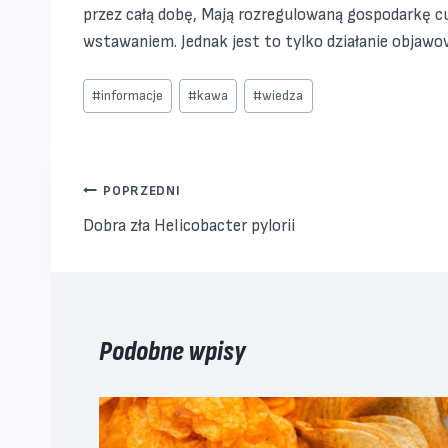
przez całą dobę, Mają rozregulowaną gospodarkę cu
wstawaniem. Jednak jest to tylko działanie objawo
Tagi
#
informacje
#
kawa
#
wiedza
wpisu:
Nawigacja
POPRZEDNI
Dobra zła Helicobacter pylorii
wpisu
Podobne wpisy