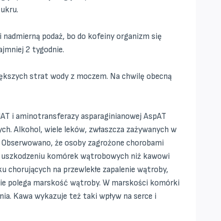
cukru.
 i nadmierną podaż, bo do kofeiny organizm się
ajmniej 2 tygodnie.
 większych strat wody z moczem. Na chwilę obecną
lAT i aminotransferazy asparaginianowej AspAT
. Alkohol, wiele leków, zwłaszcza zażywanych w
y. Obserwowano, że osoby zagrożone chorobami
 o uszkodzeniu komórek wątrobowych niż kawowi
ku chorujących na przewlekłe zapalenie wątroby,
śnie polega marskość wątroby. W marskości komórki
a. Kawa wykazuje też taki wpływ na serce i