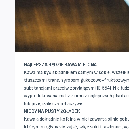
NAJLEPSZA BĘDZIE KAWA MIELONA
Kawa ma być składnikiem samym w sobie. Wszelki
tłuszczami trans, syropem gukozowo-fruktozwym, r
substancjami przeciw zbrylającymi (E 554). Nie łud
wyprodukowana jest z ziaren z najlepszych plantacji
lub przejrzałe czy robaczywe.
NIGDY NA PUSTY ŻOŁĄDEK
Kawa a dokładnie kofeina w niej zawarta silnie p
którym mogłyby się zająć, więc soki trawienne „w