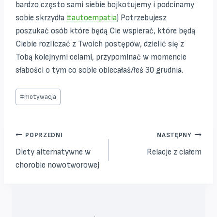
bardzo często sami siebie bojkotujemy i podcinamy
sobie skrzydła
#
autoempatia
) Potrzebujesz
poszukać osób które będą Cie wspierać, które będą
Ciebie rozliczać z Twoich postępów, dzielić się z
Tobą kolejnymi celami, przypominać w momencie
słabości o tym co sobie obiecałaś/łeś 30 grudnia.
Tagi
#
motywacja
wpisu:
Nawigacja
POPRZEDNI
NASTĘPNY
Diety alternatywne w
Relacje z ciałem
wpisu
chorobie nowotworowej