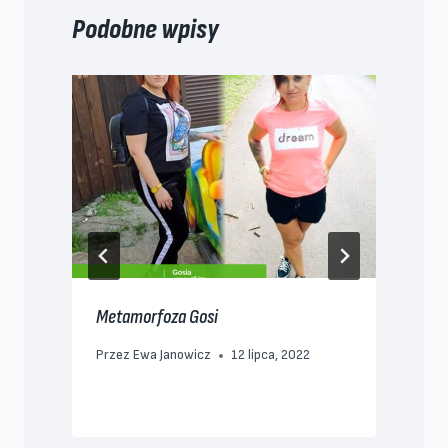
Podobne wpisy
Metamorfoza Gosi
P
p
Przez
Ewa Janowicz
12 lipca, 2022
P