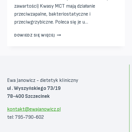
zawartości) Kwasy MCT mają działanie
przeciwzapalne, bakteriostatyczne i
przeciwgrzybiczne. Poleca się je u…
OLEJ
DOWIEDZ SIĘ WIĘCEJ
KOKOSOWY:
JEŚĆ
CZY
NIE
JEŚĆ?
Ewa Janowicz - dietetyk kliniczny
ul . Wyszyńskiego 73/19
78-400 Szczecinek
kontakt@ewajanowicz.pl
tel: 795-790-602