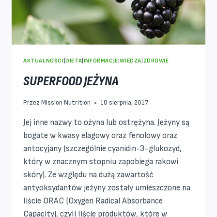
AKTUALNOŚCI
|
DIETA
|
INFORMACJE
|
WIEDZA
|
ZDROWIE
SUPERFOOD JEŻYNA
Przez
Mission Nutrition
18 sierpnia, 2017
Jej inne nazwy to ożyna lub ostrężyna. Jeżyny są
bogate w kwasy elagowy oraz fenolowy oraz
antocyjany (szczególnie cyanidin-3-glukozyd,
który w znacznym stopniu zapobiega rakowi
skóry). Ze względu na dużą zawartość
antyoksydantów jeżyny zostały umieszczone na
liście ORAC (Oxygen Radical Absorbance
Capacity), czyli liście produktów, które w