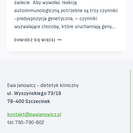
świecie. Aby wywołać reakcję
autoimmunologiczną potrzebne są trzy czynniki:
-predyspozycja genetyczna, – czynniki
wyzwalające chorobę, które uruchamiają geny,…
HASHIMOTO
DOWIEDZ SIĘ WIĘCEJ
–
PROGRAM
DR
IZABELLI
WENTZ
Ewa Janowicz - dietetyk kliniczny
ul . Wyszyńskiego 73/19
78-400 Szczecinek
kontakt@ewajanowicz.pl
tel: 795-790-602