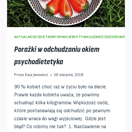
AKTUALNOŚCI
|
DIETA
|
INFORMACJE
|
MOTYWACJA
|
WIEDZA
|
ZDROWIE
Porażki w odchudzaniu okiem
psychodietetyka
Przez
Ewa Janowicz
26 sierpnia, 2018
90 % kobiet choć raz w życiu było na diecie.
Prawie każda kobieta uważa, że powinny
schudnąć kilka kilogramów. Większość osób,
które postanawiają się odchudzić po pewnym
czasie wraca do wagi wyjściowej. Gdzie jest
błąd? Co robimy nie tak? 1. Nastawienie na