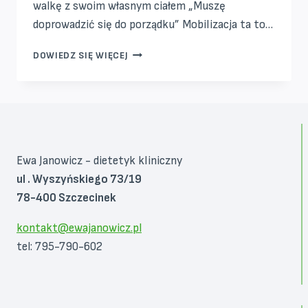
walkę z swoim własnym ciałem „Muszę
doprowadzić się do porządku” Mobilizacja ta to…
PORAŻKI
DOWIEDZ SIĘ WIĘCEJ
W
ODCHUDZANIU
OKIEM
PSYCHODIETETYKA
Ewa Janowicz - dietetyk kliniczny
ul . Wyszyńskiego 73/19
78-400 Szczecinek
kontakt@ewajanowicz.pl
tel: 795-790-602