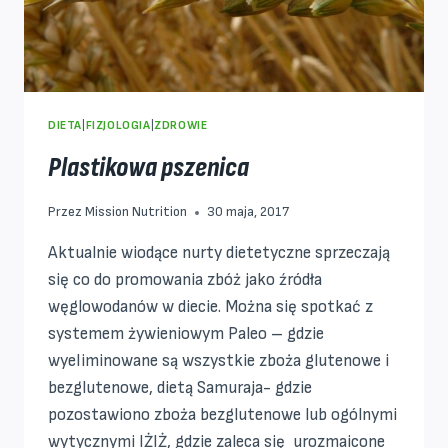
DIETA
|
FIZJOLOGIA
|
ZDROWIE
Plastikowa pszenica
Przez
Mission Nutrition
30 maja, 2017
Aktualnie wiodące nurty dietetyczne sprzeczają
się co do promowania zbóż jako źródła
węglowodanów w diecie. Można się spotkać z
systemem żywieniowym Paleo – gdzie
wyeliminowane są wszystkie zboża glutenowe i
bezglutenowe, dietą Samuraja- gdzie
pozostawiono zboża bezglutenowe lub ogólnymi
wytycznymi IŻIŻ, gdzie zaleca się urozmaicone