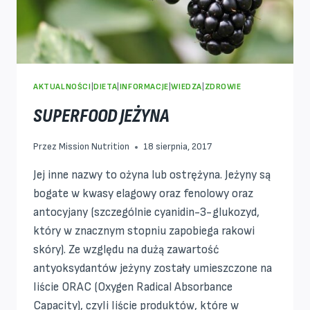
AKTUALNOŚCI
|
DIETA
|
INFORMACJE
|
WIEDZA
|
ZDROWIE
SUPERFOOD JEŻYNA
Przez
Mission Nutrition
18 sierpnia, 2017
Jej inne nazwy to ożyna lub ostrężyna. Jeżyny są
bogate w kwasy elagowy oraz fenolowy oraz
antocyjany (szczególnie cyanidin-3-glukozyd,
który w znacznym stopniu zapobiega rakowi
skóry). Ze względu na dużą zawartość
antyoksydantów jeżyny zostały umieszczone na
liście ORAC (Oxygen Radical Absorbance
Capacity), czyli liście produktów, które w