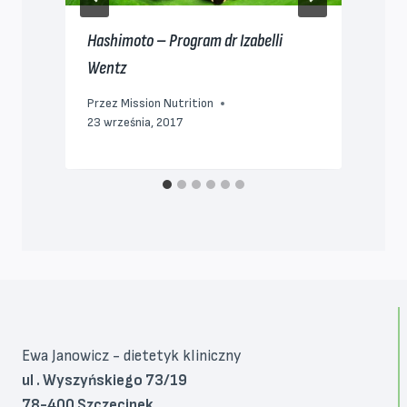
Hashimoto – Program dr Izabelli
T
Wentz
P
Przez
Mission Nutrition
23 września, 2017
Ewa Janowicz - dietetyk kliniczny
ul . Wyszyńskiego 73/19
78-400 Szczecinek