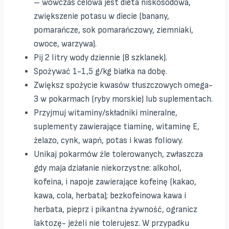
– wówczas celowa jest dieta niskosodowa,
zwiększenie potasu w diecie (banany,
pomarańcze, sok pomarańczowy, ziemniaki,
owoce, warzywa).
Pij 2 litry wody dziennie (8 szklanek).
Spożywać 1-1,5 g/kg białka na dobę.
Zwiększ spożycie kwasów tłuszczowych omega-
3 w pokarmach (ryby morskie) lub suplementach.
Przyjmuj witaminy/składniki mineralne,
suplementy zawierające tiaminę, witaminę E,
żelazo, cynk, wapń, potas i kwas foliowy.
Unikaj pokarmów źle tolerowanych, zwłaszcza
gdy maja działanie niekorzystne: alkohol,
kofeina, i napoje zawierające kofeinę (kakao,
kawa, cola, herbata); bezkofeinowa kawa i
herbata, pieprz i pikantna żywność, ogranicz
laktozę- jeżeli nie tolerujesz. W przypadku