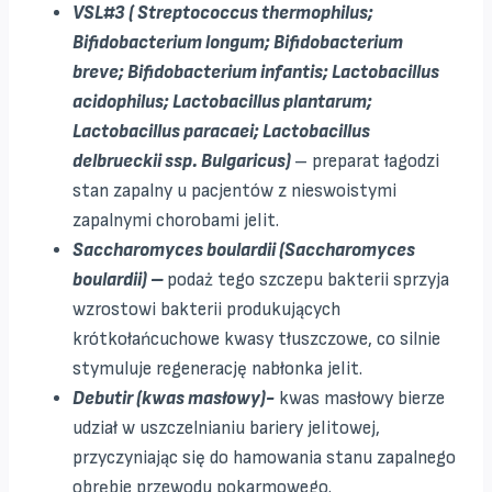
VSL#3 ( Streptococcus thermophilus;
Bifidobacterium longum; Bifidobacterium
breve; Bifidobacterium infantis; Lactobacillus
acidophilus; Lactobacillus plantarum;
Lactobacillus paracaei; Lactobacillus
delbrueckii ssp. Bulgaricus)
– preparat łagodzi
stan zapalny u pacjentów z nieswoistymi
zapalnymi chorobami jelit.
Saccharomyces boulardii (Saccharomyces
boulardii) –
podaż tego szczepu bakterii sprzyja
wzrostowi bakterii produkujących
krótkołańcuchowe kwasy tłuszczowe, co silnie
stymuluje regenerację nabłonka jelit.
Debutir (kwas masłowy)-
kwas masłowy bierze
udział w uszczelnianiu bariery jelitowej,
przyczyniając się do hamowania stanu zapalnego
obrębie przewodu pokarmowego.