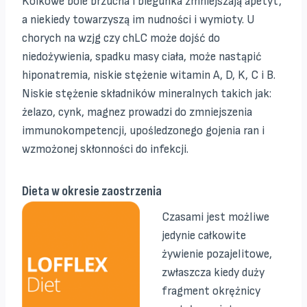
Kolkowe bóle brzucha i biegunka zmniejszają apetyt,
a niekiedy towarzyszą im nudności i wymioty. U
chorych na wzjg czy chLC może dojść do
niedożywienia, spadku masy ciała, może nastąpić
hiponatremia, niskie stężenie witamin A, D, K, C i B.
Niskie stężenie składników mineralnych takich jak:
żelazo, cynk, magnez prowadzi do zmniejszenia
immunokompetencji, upośledzonego gojenia ran i
wzmożonej skłonności do infekcji.
Dieta w okresie zaostrzenia
Czasami jest możliwe
jedynie całkowite
żywienie pozajelitowe,
zwłaszcza kiedy duży
fragment okrężnicy