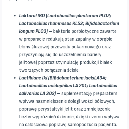
Laktoral IBD (Lactobacillus plantarum PLO2;
Lactobacillus rhamnosus KL53; Bifidobacterium
longum PLO3) –
bakterie porbiotyczne zawarte
w preparacie redukują stan zapalny w obrębie
błony śluzowej przewodu pokarmowego oraz
przyczyniają się do uszczelnienia bariery
jelitowej poprzez stymulację produkcji białek
tworzących połączenia ścisłe.
Lactibiane Iki (Bifidobacterium lacisLA34;
Lactobacillus acidophilus LA 201; Lactobacillus
salivarius LA 302) –
suplementację preparatem
wpływa nazmniejszenie dolegliwości bólowych,
poprawę perystaltyki jelit oraz zmniejszenie
liczby wypróżnień dziennie, dzięki czemu wpływa
na całościową poprawę samopoczucia pacjenta.