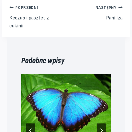
Nawigacja
POPRZEDNI
NASTĘPNY
Keczup i pasztet z
Pani Iza
wpisu
cukinii
Podobne wpisy