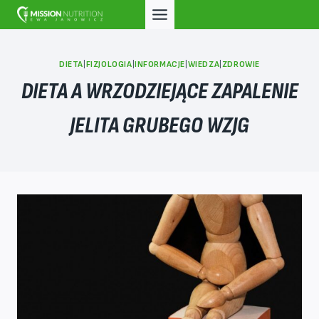
Przejdź
do
treści
DIETA
|
FIZJOLOGIA
|
INFORMACJE
|
WIEDZA
|
ZDROWIE
DIETA A WRZODZIEJĄCE ZAPALENIE
JELITA GRUBEGO WZJG