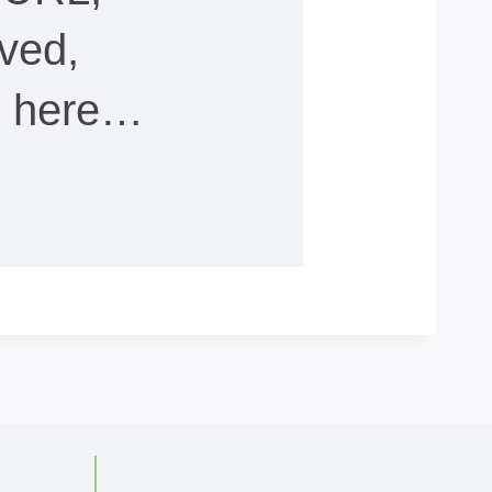
ved,
ee here…