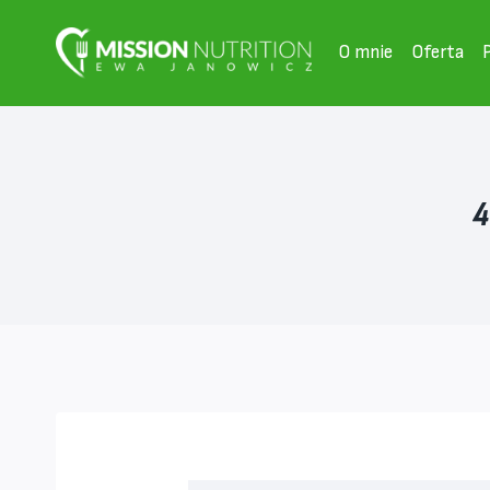
Przejdź
do
O mnie
Oferta
treści
4