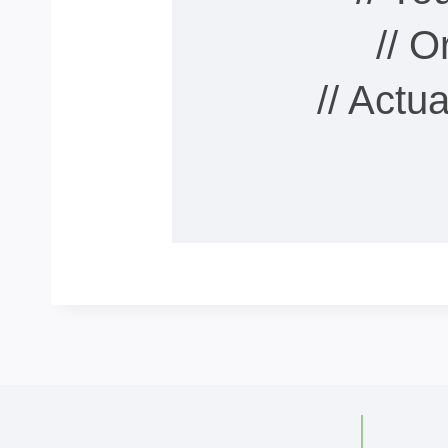
// 
// Actu